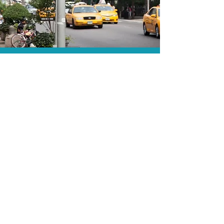
As menores tarifas.
Acordos comerciais e acesso a
sistemas de reserva exclusivos nos
permitem encontrar a menor tarifa para
sua hospedagem!
Assessoria profissional.
Conte com um agente de viagens