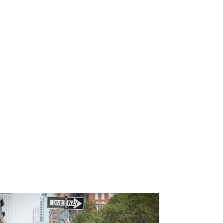
profissional para lhe ajudar a
encontrar a maneira mais confortável,
segura e econômica de hospedagem!
Comodidade e segurança.
Não perca horas da sua vida
pesquisando por hospedagem e evite
problemas que podem atrapalhar sua
estadia!