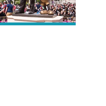
As menores tarifas.
Acordos comerciais e acesso a
sistemas de reserva exclusivos nos
permitem encontrar a menor tarifa para
sua hospedagem!
Assessoria profissional.
Conte com um agente de viagens