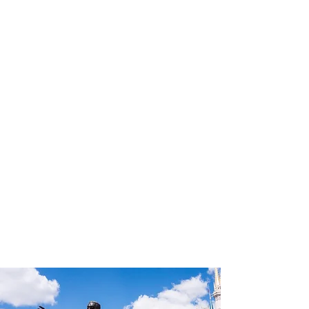
profissional para lhe ajudar a
encontrar a maneira mais confortável,
segura e econômica de hospedagem!
Comodidade e segurança.
Não perca horas da sua vida
pesquisando por hospedagem e evite
problemas que podem atrapalhar sua
estadia!