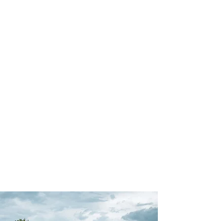
profissional para lhe ajudar a
encontrar a maneira mais confortável,
segura e econômica de hospedagem!
Comodidade e segurança.
Não perca horas da sua vida
pesquisando por hospedagem e evite
problemas que podem atrapalhar sua
estadia!