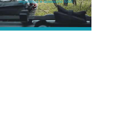
segurança e assessoria total!
As menores tarifas.
Acordos comerciais e acesso a
sistemas de reserva exclusivos nos
permitem encontrar a menor tarifa para
sua hospedagem!
Assessoria profissional.
Conte com um agente de viagens