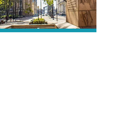
As menores tarifas.
Acordos comerciais e acesso a
sistemas de reserva exclusivos nos
permitem encontrar a menor tarifa para
sua hospedagem!
Assessoria profissional.
Conte com um agente de viagens