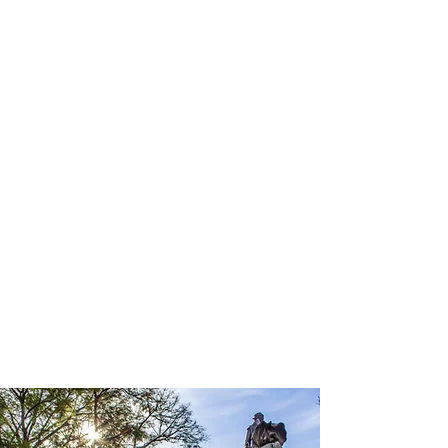
profissional para lhe ajudar a
encontrar a maneira mais confortável,
segura e econômica de hospedagem!
Comodidade e segurança.
Não perca horas da sua vida
pesquisando por hospedagem e evite
problemas que podem atrapalhar sua
estadia!