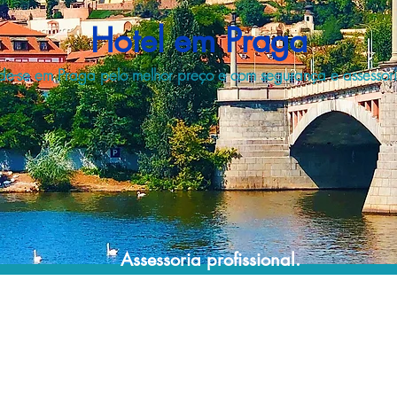
Hotel em Praga
e-se em Praga pelo melhor preço e com segurança e assessoria
Assessoria profissional.
Conte com um agente de viagens
profissional para lhe ajudar a encontrar a
maneira mais confortável, segura e
econômica de hospedagem!