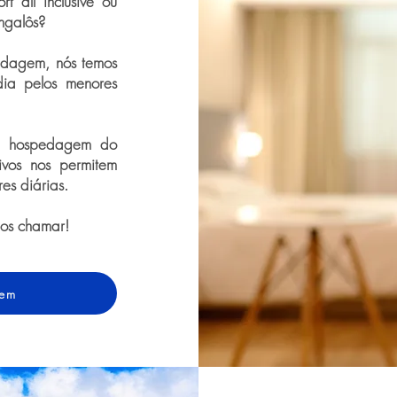
t all inclusive ou
ngalôs?
dagem, nós temos
dia pelos menores
de hospedagem do
ivos nos permitem
res diárias.
nos chamar!
gem