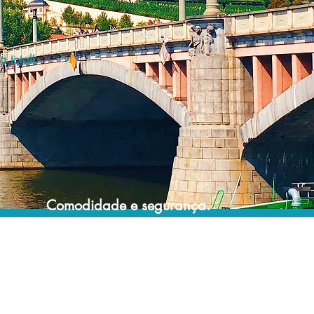
 total!
Comodidade e segurança.
Não perca horas da sua vida pesquisando
por hospedagem e evite problemas que
podem atrapalhar sua estadia!