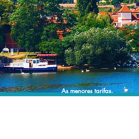
Hosped
As menores tarifas.
Acordos comerciais e acesso a sistemas de
reserva exclusivos nos permitem encontrar a
menor tarifa para sua hospedagem!