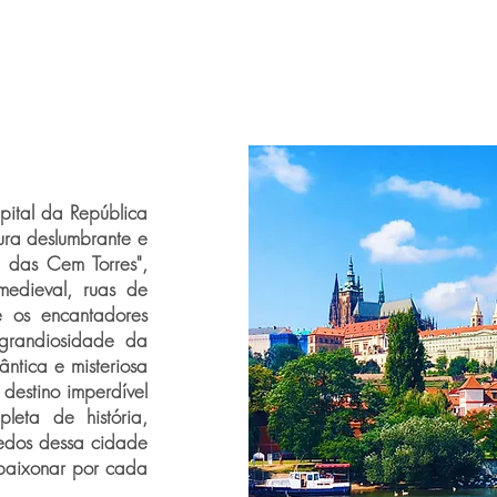
ital da República
tura deslumbrante e
 das Cem Torres",
medieval, ruas de
e os encantadores
grandiosidade da
ântica e misteriosa
destino imperdível
leta de história,
redos dessa cidade
paixonar por cada