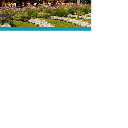
As menores tarifas.
Acordos comerciais e acesso a
sistemas de reserva exclusivos nos
permitem encontrar a menor tarifa para
sua hospedagem!
Assessoria profissional.
Conte com um agente de viagens