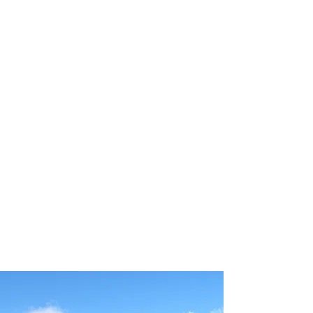
profissional para lhe ajudar a
encontrar a maneira mais confortável,
segura e econômica de hospedagem!
Comodidade e segurança.
Não perca horas da sua vida
pesquisando por hospedagem e evite
problemas que podem atrapalhar sua
estadia!