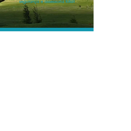
segurança e assessoria total!
As menores tarifas.
Acordos comerciais e acesso a
sistemas de reserva exclusivos nos
permitem encontrar a menor tarifa para
sua hospedagem!
Assessoria profissional.
Conte com um agente de viagens