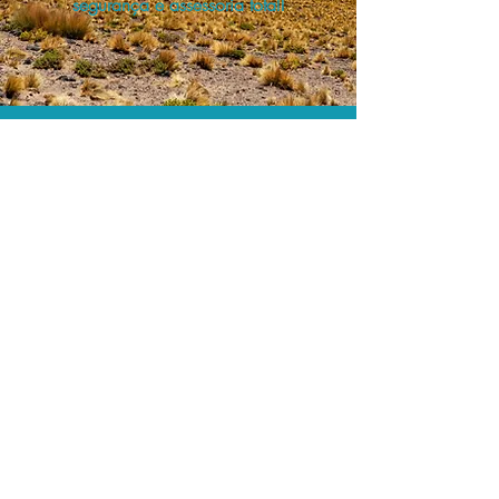
segurança e assessoria total!
As menores tarifas.
Acordos comerciais e acesso a
sistemas de reserva exclusivos nos
permitem encontrar a menor tarifa para
sua hospedagem!
Assessoria profissional.
Conte com um agente de viagens