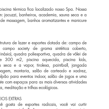
scina térmica fica localizado nosso Spa. Nossa
om: jacuzzi, banheiros, academia, sauna seca e a
a de massagem, banhos aromatizantes e manicure
strutura de lazer e esportes dotada de: campo de
, campo society de grama sintética coberto,
inásio), quadra poliesportiva, quadra de vôlei de
de 300 m2, piscina aquecida, piscina kids,
 seca e a vapor, tirolesa, paintball, jangada
oagem, montaria, salão de carteado e xadrez,
alpão para eventos indoor, salão de jogos e uma
te com espaços para as mais diversas atividades
, meditação e trilhas ecológicas.
EIOS EXTRAS
cê gosta de esportes radicais, você vai curtir