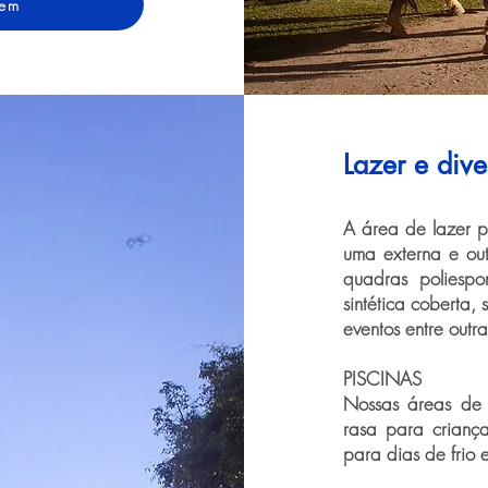
gem
Lazer e div
A área de lazer p
uma externa e ou
quadras poliesp
sintética coberta,
eventos entre outra
PISCINAS
Nossas áreas de 
rasa para crianç
para dias de frio 