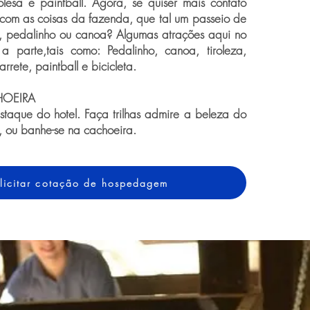
rolesa e paintball. Agora, se quiser mais contato
com as coisas da fazenda, que tal um passeio de
a, pedalinho ou canoa? Algumas atrações aqui no
a parte,tais como: Pedalinho, canoa, tiroleza,
rrete, paintball e bicicleta.
HOEIRA
staque do hotel. Faça trilhas admire a beleza do
a, ou banhe-se na cachoeira.
licitar cotação de hospedagem