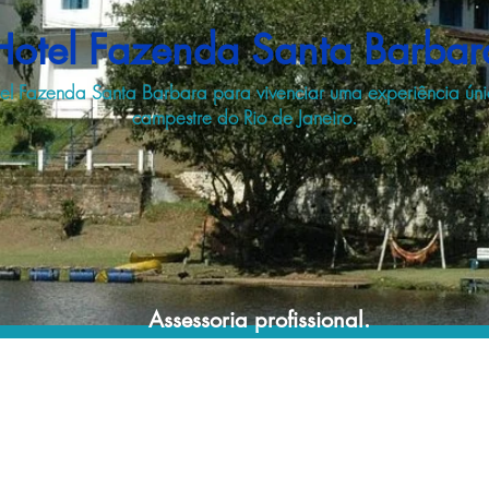
Hotel Fazenda Santa Barbar
tel Fazenda Santa Barbara para vivenciar uma experiência ún
campestre do Rio de Janeiro.
Assessoria profissional.
Conte com um agente de viagens
profissional para lhe ajudar a encontrar a
maneira mais confortável, segura e
econômica de hospedagem!