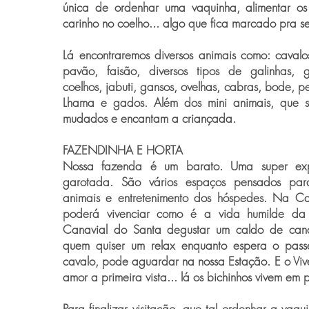
única de ordenhar uma vaquinha, alimentar os 
carinho no coelho... algo que fica marcado pra s
Lá encontraremos diversos animais como: cavalo
pavão, faisão, diversos tipos de galinhas, g
coelhos, jabuti, gansos, ovelhas, cabras, bode, pe
Lhama e gados. Além dos mini animais, que s
mudados e encantam a criançada.
FAZENDINHA E HORTA
Nossa fazenda é um barato. Uma super exp
garotada. São vários espaços pensados par
animais e entretenimento dos hóspedes. Na C
poderá vivenciar como é a vida humilde da
Canavial do Santa degustar um caldo de cana
quem quiser um relax enquanto espera o pass
cavalo, pode aguardar na nossa Estação. E o Vi
amor a primeira vista... lá os bichinhos vivem em 
Para finalizar visitação, que tal ordenhar a vaq