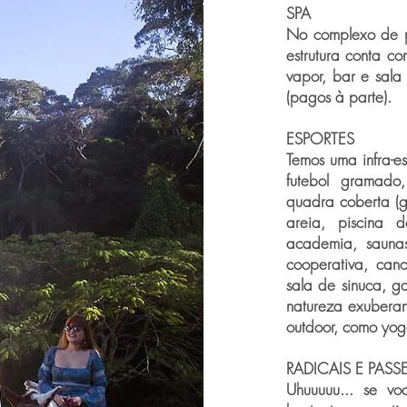
SPA
No complexo de pi
estrutura conta c
vapor, bar e sal
(pagos à parte).
ESPORTES
Temos uma infra-e
futebol gramado
quadra coberta (g
areia, piscina 
academia, saunas
cooperativa, can
sala de sinuca, g
natureza exuberan
outdoor, como yoga
RADICAIS E PASS
Uhuuuuu... se vo