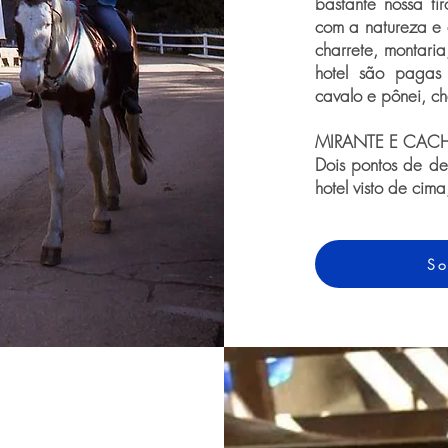
bastante nossa ti
com a natureza e 
charrete, montari
hotel são pagas 
cavalo e pônei, cha
MIRANTE E CAC
Dois pontos de de
hotel visto de cim
So