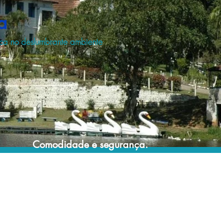
a
ica no deslumbrante ambiente
Comodidade e segurança.
Não perca horas da sua vida pesquisando
por hospedagem e evite problemas que
podem atrapalhar sua estadia!