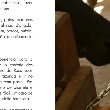
cabritinhos, fazer
empre!
s, patos, marrecos
alinhas d’angola,
ru, porcos, búfalo,
ão geneticamente
eriência para a
a o conforto dos
asa da Roça você
 fazenda e ir no
 com pastel. Pra
eio de charrete e
veirão? Um caso de
perfeita harmonia.
uinha, amamentar o