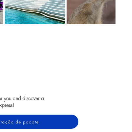
or you and discover a
xpress!
cotação de pacote