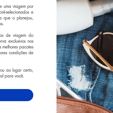
de uma viagem por
pré-selecionados e
a que o planejou,
os.
ras de viagem do
rva exclusivos nos
os melhores pacotes
ores condições de
u ao lugar certo,
eal para você.