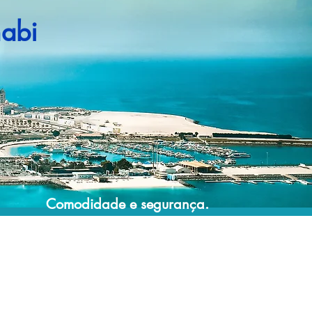
abi
Comodidade e segurança.
Não perca horas da sua vida pesquisando
por pacotes de viagem e evite problemas
que podem atrapalhar a sua experiência de
viajar!