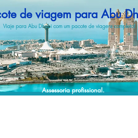
cote de viagem para Abu Dh
Viaje para Abu Dhabi com um pacote de viagens completo!
Assessoria profissional.
Conte com um agente de viagens
profissional para lhe ajudar a encontrar a
maneira mais rápida, confortável, segura e
econômica de adquirir seu pacote de
viagem!