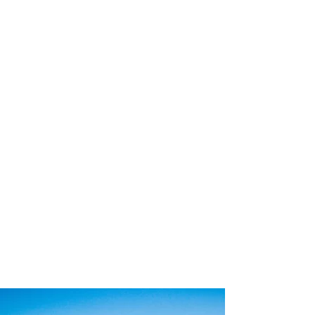
profissional para lhe ajudar a
encontrar a maneira mais rápida,
confortável, segura e econômica de
adquirir seu pacote de viagem!
Comodidade e segurança.
Não perca horas da sua vida
pesquisando por pacotes de viagem e
evite problemas que podem atrapalhar
a sua experiência de viajar!