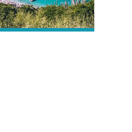
O menor preço.
Acordos comerciais e acesso a
sistemas de reserva exclusivos nos
permitem encontrar o melhor preço
para sua viagem!
Assessoria profissional.
Conte com um agente de viagens