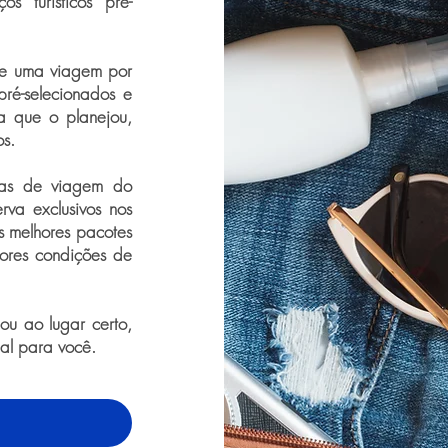
s turísticos pré-
de uma viagem por
pré-selecionados e
a que o planejou,
os.
ras de viagem do
rva exclusivos nos
os melhores pacotes
ores condições de
u ao lugar certo,
eal para você.