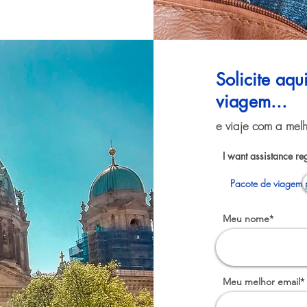
Solicite aq
viagem...
e viaje com a melh
I want assistance re
Pacote de viagem 
Meu nome*
Meu melhor email*