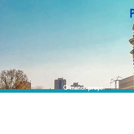
O menor preço.
Acordos comerciais e acesso a sistemas de
reserva exclusivos nos permitem encontrar o
melhor preço para sua viagem!