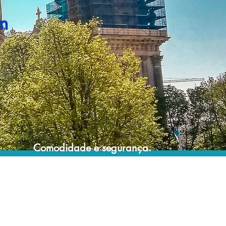
m
Comodidade e segurança.
Não perca horas da sua vida pesquisando
por pacotes de viagem e evite problemas
que podem atrapalhar a sua experiência de
viajar!