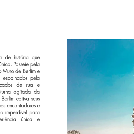
a de história que
nica. Passeie pela
do Muro de Berlim e
e espalhados pela
ercados de rua e
oturna agitada da
Berlim cativa seus
ques encantadores e
o imperdível para
riência única e