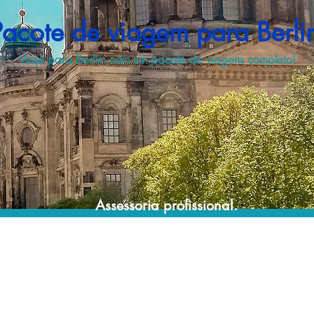
Pacote de viagem para Berli
Viaje para Berlim com um pacote de viagens completo!
Assessoria profissional.
Conte com um agente de viagens
profissional para lhe ajudar a encontrar a
maneira mais rápida, confortável, segura e
econômica de adquirir seu pacote de
viagem!