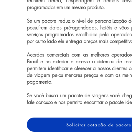
reunirem aéreo, hospedagem e demais serviço
programados em um mesmo produto.
Se um pacote reduz o nível de personalização 
possuírem datas pré-agendadas, hotéis e vôos 
serviços programados escolhidos pela operador
por outro lado ele entrega preços mais competitiv
Acordos comerciais com as melhores operado
Brasil e no exterior e acesso a sistemas de rese
permitem identificar e oferecer a nossos clientes 
de viagem pelos menores preços e com as melh
pagamento.
Se você busca um pacote de viagens você chego
fale conosco e nos permita encontrar o pacote id
Solicitar cotação de pacote