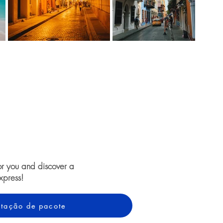
or you and discover a
xpress!
cotação de pacote