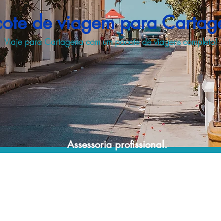
cote de viagem para Cartag
Viaje para Cartagena com um pacote de viagens completo!
Assessoria profissional.
Conte com um agente de viagens
profissional para lhe ajudar a encontrar a
maneira mais rápida, confortável, segura e
econômica de adquirir seu pacote de
viagem!