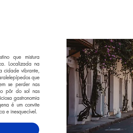
tino que mistura
ica. Localizada na
 cidade vibrante,
paralelepípedos que
odem se perder nas
r o pôr do sol nas
iciosa gastronomia
gena é um convite
a e inesquecível.