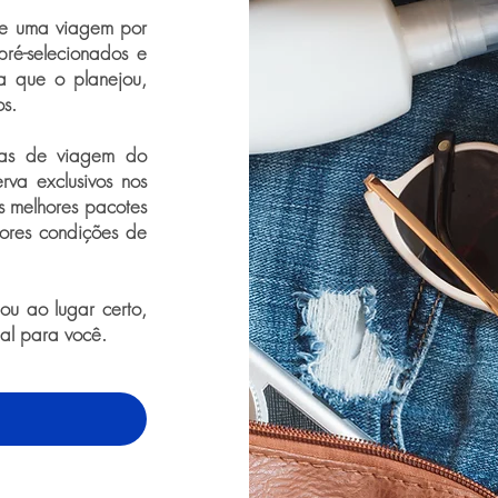
de uma viagem por
pré-selecionados e
a que o planejou,
os.
ras de viagem do
rva exclusivos nos
os melhores pacotes
ores condições de
u ao lugar certo,
eal para você.