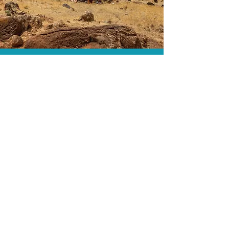
O menor preço.
Acordos comerciais e acesso a
sistemas de reserva exclusivos nos
permitem encontrar o melhor preço
para sua viagem!
Assessoria profissional.
Conte com um agente de viagens