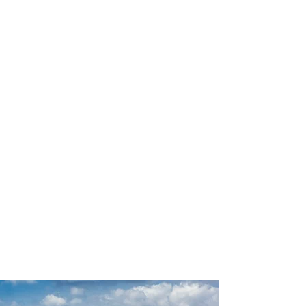
profissional para lhe ajudar a
encontrar a maneira mais rápida,
confortável, segura e econômica de
adquirir seu pacote de viagem!
Comodidade e segurança.
Não perca horas da sua vida
pesquisando por pacotes de viagem e
evite problemas que podem atrapalhar
a sua experiência de viajar!