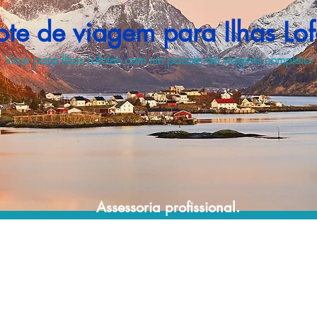
ote de viagem para Ilhas Lof
Viaje para Ilhas Lofoten com um pacote de viagens completo!
Assessoria profissional.
Conte com um agente de viagens
profissional para lhe ajudar a encontrar a
maneira mais rápida, confortável, segura e
econômica de adquirir seu pacote de
viagem!