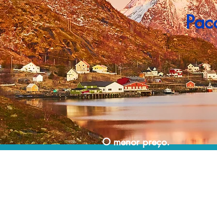
Pac
O menor preço.
Acordos comerciais e acesso a sistemas de
reserva exclusivos nos permitem encontrar o
melhor preço para sua viagem!