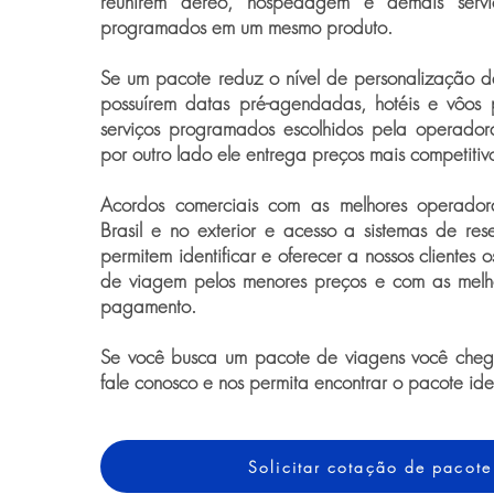
reunirem aéreo, hospedagem e demais serviço
programados em um mesmo produto.
Se um pacote reduz o nível de personalização 
possuírem datas pré-agendadas, hotéis e vôos 
serviços programados escolhidos pela operador
por outro lado ele entrega preços mais competitiv
Acordos comerciais com as melhores operado
Brasil e no exterior e acesso a sistemas de rese
permitem identificar e oferecer a nossos clientes 
de viagem pelos menores preços e com as melh
pagamento.
Se você busca um pacote de viagens você chego
fale conosco e nos permita encontrar o pacote id
Solicitar cotação de pacote