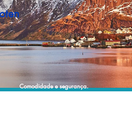
oten
Comodidade e segurança.
Não perca horas da sua vida pesquisando
por pacotes de viagem e evite problemas
que podem atrapalhar a sua experiência de
viajar!