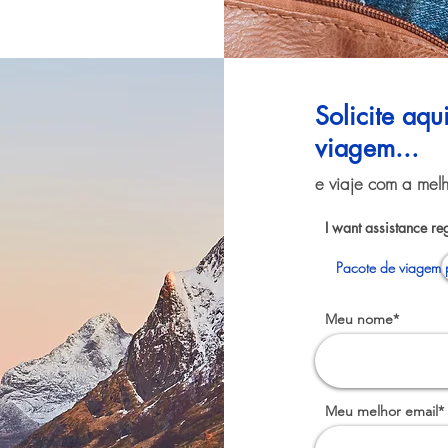
Solicite aq
viagem...
e viaje com a melh
I want assistance re
Pacote de viagem p
Meu nome*
Meu melhor email*