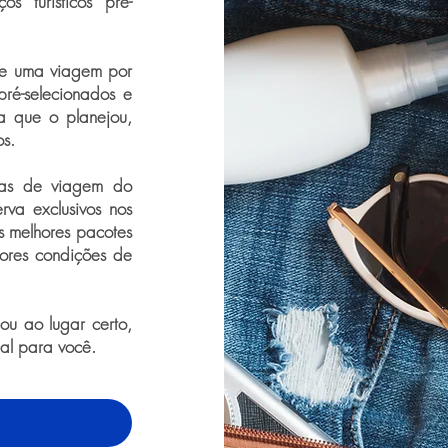
s turísticos pré-
de uma viagem por
pré-selecionados e
a que o planejou,
os.
ras de viagem do
rva exclusivos nos
os melhores pacotes
ores condições de
u ao lugar certo,
eal para você.