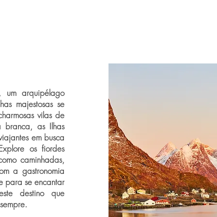
n, um arquipélago
has majestosas se
charmosas vilas de
 branca, as Ilhas
viajantes em busca
xplore os fiordes
e como caminhadas,
com a gastronomia
se para se encantar
ste destino que
 sempre.