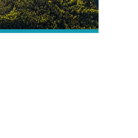
O menor preço.
Acordos comerciais e acesso a
sistemas de reserva exclusivos nos
permitem encontrar o melhor preço
para sua viagem!
Assessoria profissional.
Conte com um agente de viagens