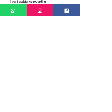
I want assistance regarding
Pacote de viagem para Praga
Meu nome*
Sobrenome*
Meu melhor email*
Meu WhatsApp (com DDD)*
Caso deseje, deixe aqui outras
informações