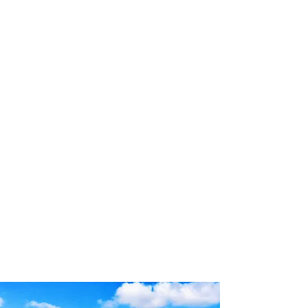
profissional para lhe ajudar a
encontrar a maneira mais rápida,
confortável, segura e econômica de
adquirir seu pacote de viagem!
Comodidade e segurança.
Não perca horas da sua vida
pesquisando por pacotes de viagem e
evite problemas que podem atrapalhar
a sua experiência de viajar!