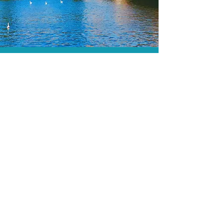
O menor preço.
Acordos comerciais e acesso a
sistemas de reserva exclusivos nos
permitem encontrar o melhor preço
para sua viagem!
Assessoria profissional.
Conte com um agente de viagens