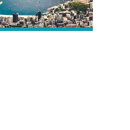
O menor preço.
Acordos comerciais e acesso a
sistemas de reserva exclusivos nos
permitem encontrar o melhor preço
para sua viagem!
Assessoria profissional.
Conte com um agente de viagens