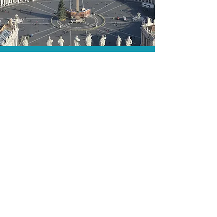
O menor preço.
Acordos comerciais e acesso a
sistemas de reserva exclusivos nos
permitem encontrar o melhor preço
para sua viagem!
Assessoria profissional.
Conte com um agente de viagens