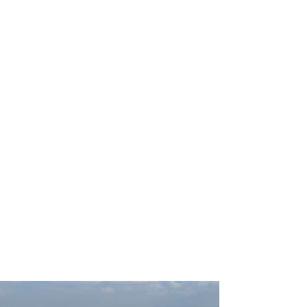
profissional para lhe ajudar a
encontrar a maneira mais rápida,
confortável, segura e econômica de
adquirir seu pacote de viagem!
Comodidade e segurança.
Não perca horas da sua vida
pesquisando por pacotes de viagem e
evite problemas que podem atrapalhar
a sua experiência de viajar!