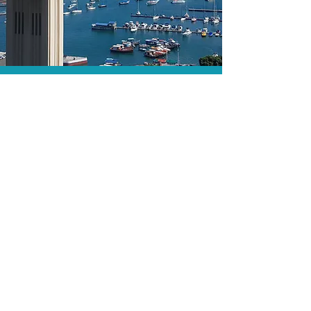
O menor preço.
Acordos comerciais e acesso a
sistemas de reserva exclusivos nos
permitem encontrar o melhor preço
para sua viagem!
Assessoria profissional.
Conte com um agente de viagens