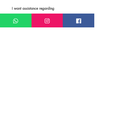
I want assistance regarding
Pacote de viagem para San Carlos de
Bariloche
Meu nome*
Sobrenome*
Meu melhor email*
Meu WhatsApp (com DDD)*
Caso deseje, deixe aqui outras
informações