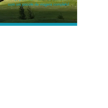
com um pacote de viagens completo!
O menor preço.
Acordos comerciais e acesso a
sistemas de reserva exclusivos nos
permitem encontrar o melhor preço
para sua viagem!
Assessoria profissional.
Conte com um agente de viagens