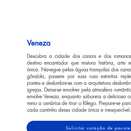
Veneza
Descubra a cidade dos canais e dos romanc
destino encantador que mistura história, arte 
única. Navegue pelas águas tranquilas dos can
gôndola, passeie por suas ruas estreitas repl
pontes e deslumbre-se com a arquitetura deslumbr
igrejas. Deixe-se envolver pela atmosfera românti
envolve Veneza, enquanto saboreia a deliciosa cu
meio a cenários de tirar o fôlego. Prepare-se pa
cada cantinho dessa cidade única e inesquecível.
Solicitar cotação de pacote