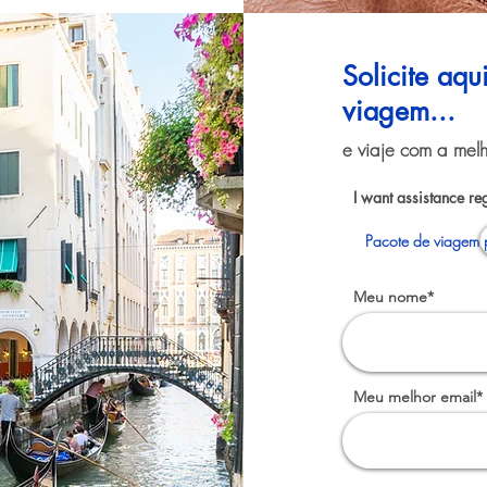
Solicite aq
viagem...
e viaje com a melh
I want assistance re
Pacote de viagem 
Meu nome*
Meu melhor email*