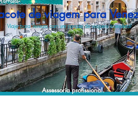
acote de viagem para Vene
Viaje para Veneza com um pacote de viagens completo!
Assessoria profissional.
Conte com um agente de viagens
profissional para lhe ajudar a encontrar a
maneira mais rápida, confortável, segura e
econômica de adquirir seu pacote de
viagem!