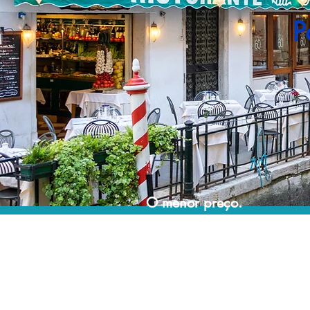
P
O menor preço.
Acordos comerciais e acesso a sistemas de
reserva exclusivos nos permitem encontrar o
melhor preço para sua viagem!