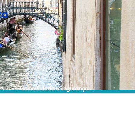
za
Comodidade e segurança.
Não perca horas da sua vida pesquisando
por pacotes de viagem e evite problemas
que podem atrapalhar a sua experiência de
viajar!