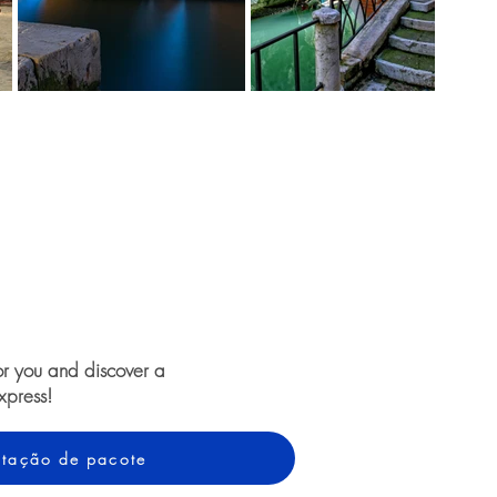
or you and discover a
xpress!
cotação de pacote