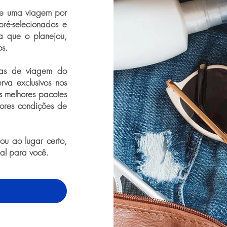
de uma viagem por
pré-selecionados e
a que o planejou,
os.
ras de viagem do
rva exclusivos nos
os melhores pacotes
ores condições de
u ao lugar certo,
eal para você.