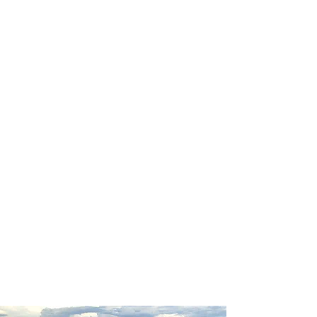
profissional para lhe ajudar a
encontrar a maneira mais rápida,
confortável, segura e econômica de
reservar seus passeios e atividades
turísticas!
Comodidade e segurança.
Não perca horas da sua vida
pesquisando por passeios e atividades
turísticas e evite problemas que podem
atrapalhar sua experiência de viagem!