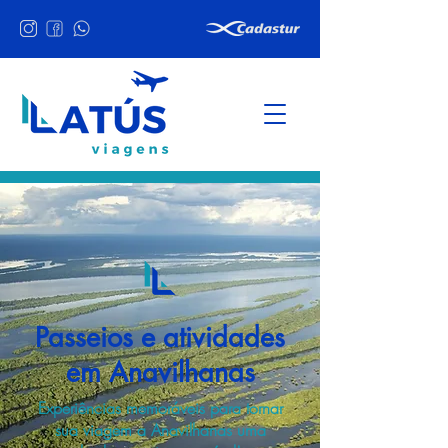
Passeios e atividades
em Anavilhanas
Experiências memoráveis para tornar
sua viagem a Anavilhanas uma