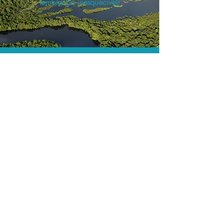
lembrança inesquecível!
O menor preço.
Acordos comerciais e acesso a
sistemas de reserva exclusivos nos
permitem encontrar o melhor preço
para seus passeios e atividades!
Assessoria profissional.
Conte com um agente de viagens