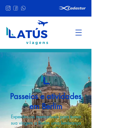
Passeios e atividades
em Berlim
Experiências memoráveis para tornar
sua viagem a Berlim uma lembrança