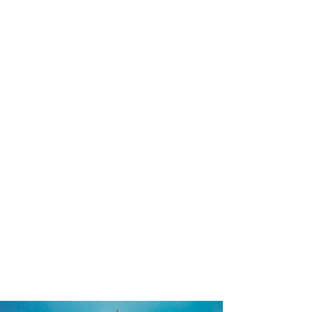
profissional para lhe ajudar a
encontrar a maneira mais rápida,
confortável, segura e econômica de
reservar seus passeios e atividades
turísticas!
Comodidade e segurança.
Não perca horas da sua vida
pesquisando por passeios e atividades
turísticas e evite problemas que podem
atrapalhar sua experiência de viagem!