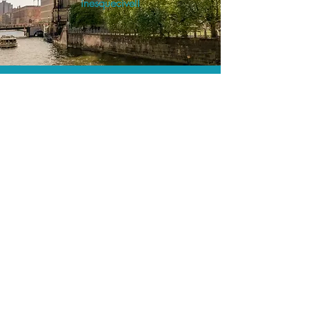
inesquecível!
O menor preço.
Acordos comerciais e acesso a
sistemas de reserva exclusivos nos
permitem encontrar o melhor preço
para seus passeios e atividades!
Assessoria profissional.
Conte com um agente de viagens