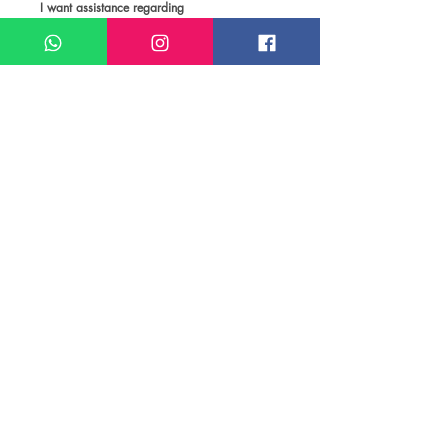
I want assistance regarding
Passeios e atividades em Berlim
Meu nome*
Sobrenome*
Meu melhor email*
Meu WhatsApp (com DDD)*
Caso deseje, deixe aqui outras
informações