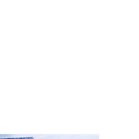
profissional para lhe ajudar a
encontrar a maneira mais rápida,
confortável, segura e econômica de
reservar seus passeios e atividades
turísticas!
Comodidade e segurança.
Não perca horas da sua vida
pesquisando por passeios e atividades
turísticas e evite problemas que podem
atrapalhar sua experiência de viagem!