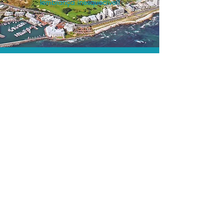
lembrança inesquecível!
O menor preço.
Acordos comerciais e acesso a
sistemas de reserva exclusivos nos
permitem encontrar o melhor preço
para seus passeios e atividades!
Assessoria profissional.
Conte com um agente de viagens