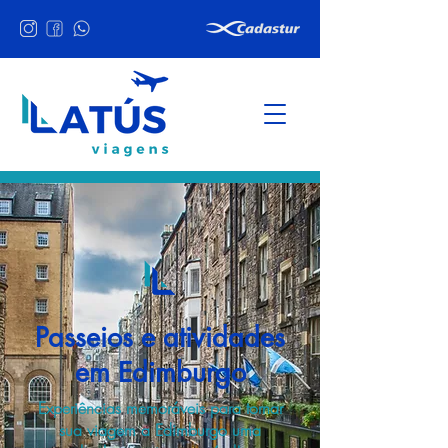
Passeios e atividades
em Edimburgo
Experiências memoráveis para tornar
sua viagem a Edimburgo uma