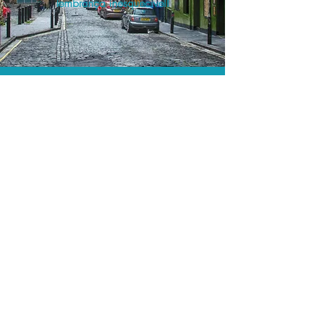
lembrança inesquecível!
O menor preço.
Acordos comerciais e acesso a
sistemas de reserva exclusivos nos
permitem encontrar o melhor preço
para seus passeios e atividades!
Assessoria profissional.
Conte com um agente de viagens