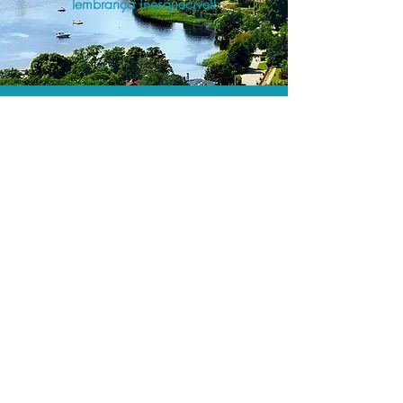
lembrança inesquecível!
O menor preço.
Acordos comerciais e acesso a
sistemas de reserva exclusivos nos
permitem encontrar o melhor preço
para seus passeios e atividades!
Assessoria profissional.
Conte com um agente de viagens