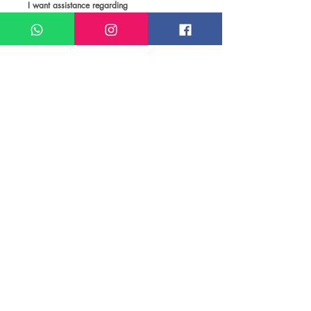
I want assistance regarding
Passeios e atividades em Estocolmo
Meu nome*
Sobrenome*
Meu melhor email*
Meu WhatsApp (com DDD)*
Caso deseje, deixe aqui outras
informações