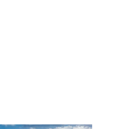
profissional para lhe ajudar a
encontrar a maneira mais rápida,
confortável, segura e econômica de
reservar seus passeios e atividades
turísticas!
Comodidade e segurança.
Não perca horas da sua vida
pesquisando por passeios e atividades
turísticas e evite problemas que podem
atrapalhar sua experiência de viagem!