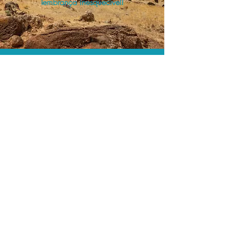
lembrança inesquecível!
O menor preço.
Acordos comerciais e acesso a
sistemas de reserva exclusivos nos
permitem encontrar o melhor preço
para seus passeios e atividades!
Assessoria profissional.
Conte com um agente de viagens