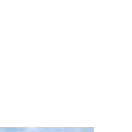
profissional para lhe ajudar a
encontrar a maneira mais rápida,
confortável, segura e econômica de
reservar seus passeios e atividades
turísticas!
Comodidade e segurança.
Não perca horas da sua vida
pesquisando por passeios e atividades
turísticas e evite problemas que podem
atrapalhar sua experiência de viagem!