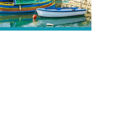
lembrança inesquecível!
O menor preço.
Acordos comerciais e acesso a
sistemas de reserva exclusivos nos
permitem encontrar o melhor preço
para seus passeios e atividades!
Assessoria profissional.
Conte com um agente de viagens