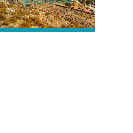
lembrança inesquecível!
O menor preço.
Acordos comerciais e acesso a
sistemas de reserva exclusivos nos
permitem encontrar o melhor preço
para seus passeios e atividades!
Assessoria profissional.
Conte com um agente de viagens