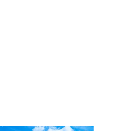
profissional para lhe ajudar a
encontrar a maneira mais rápida,
confortável, segura e econômica de
reservar seus passeios e atividades
turísticas!
Comodidade e segurança.
Não perca horas da sua vida
pesquisando por passeios e atividades
turísticas e evite problemas que podem
atrapalhar sua experiência de viagem!