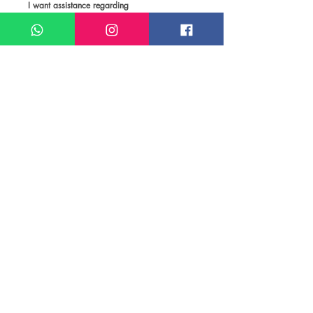
I want assistance regarding
Passeios e atividades em Los Angeles
Meu nome*
Sobrenome*
Meu melhor email*
Meu WhatsApp (com DDD)*
Caso deseje, deixe aqui outras
informações