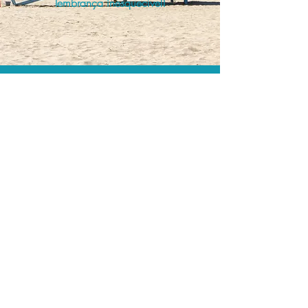
lembrança inesquecível!
O menor preço.
Acordos comerciais e acesso a
sistemas de reserva exclusivos nos
permitem encontrar o melhor preço
para seus passeios e atividades!
Assessoria profissional.
Conte com um agente de viagens