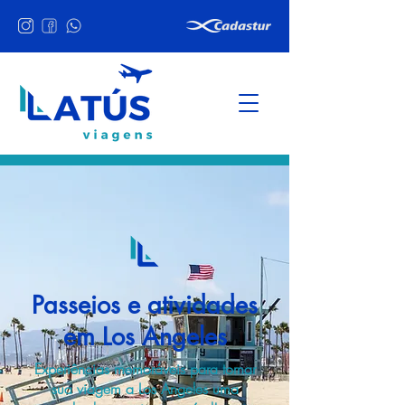
Passeios e atividades
em Los Angeles
Experiências memoráveis para tornar
sua viagem a Los Angeles uma