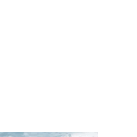
profissional para lhe ajudar a
encontrar a maneira mais rápida,
confortável, segura e econômica de
reservar seus passeios e atividades
turísticas!
Comodidade e segurança.
Não perca horas da sua vida
pesquisando por passeios e atividades
turísticas e evite problemas que podem
atrapalhar sua experiência de viagem!