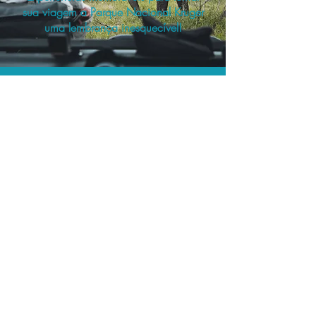
sua viagem a Parque Nacional Kruger
uma lembrança inesquecível!
O menor preço.
Acordos comerciais e acesso a
sistemas de reserva exclusivos nos
permitem encontrar o melhor preço
para seus passeios e atividades!
Assessoria profissional.
Conte com um agente de viagens