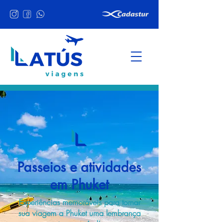
Passeios e atividades
em Phuket
Experiências memoráveis para tornar
sua viagem a Phuket uma lembrança