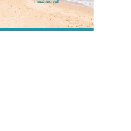
inesquecível!
O menor preço.
Acordos comerciais e acesso a
sistemas de reserva exclusivos nos
permitem encontrar o melhor preço
para seus passeios e atividades!
Assessoria profissional.
Conte com um agente de viagens