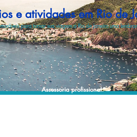
ios e atividades em Rio de J
moráveis para tornar sua viagem a Rio de Janeiro uma lembran
Assessoria profissional.
Conte com um agente de viagens
profissional para lhe ajudar a encontrar a
maneira mais rápida, confortável, segura e
econômica de reservar seus passeios e
atividades turísticas!