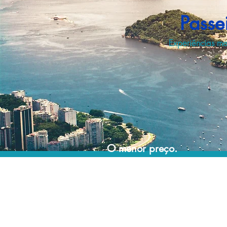
Passe
Experiências me
O menor preço.
Acordos comerciais e acesso a sistemas de
reserva exclusivos nos permitem encontrar o
melhor preço para seus passeios e
atividades!