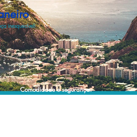
aneiro
ça inesquecível!
Comodidade e segurança.
Não perca horas da sua vida pesquisando
por passeios e atividades turísticas e evite
problemas que podem atrapalhar sua
experiência de viagem!