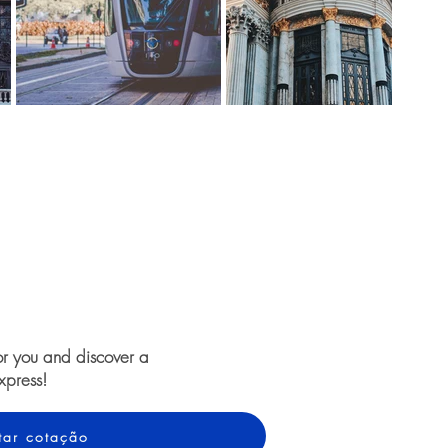
or you and discover a
xpress!
itar cotação