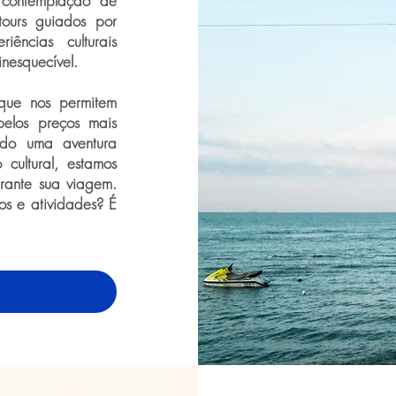
 contemplação de
tours guiados por
iências culturais
inesquecível.
 que nos permitem
pelos preços mais
ndo uma aventura
cultural, estamos
urante sua viagem.
os e atividades? É