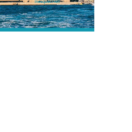
inesquecível!
O menor preço.
Acordos comerciais e acesso a
sistemas de reserva exclusivos nos
permitem encontrar o melhor preço
para seus passeios e atividades!
Assessoria profissional.
Conte com um agente de viagens