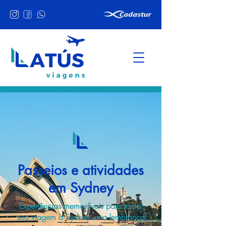
Passeios e atividades
em Sydney
Experiências memoráveis para tornar
sua viagem a Sydney uma lembrança