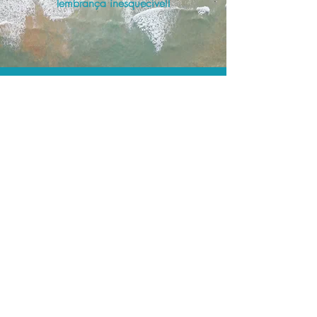
lembrança inesquecível!
O menor preço.
Acordos comerciais e acesso a
sistemas de reserva exclusivos nos
permitem encontrar o melhor preço
para seus passeios e atividades!
Assessoria profissional.
Conte com um agente de viagens