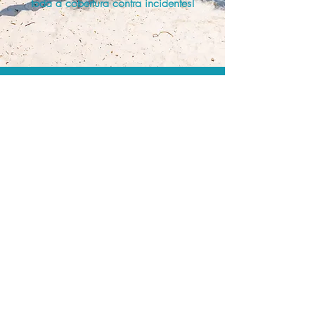
toda a cobertura contra incidentes!
A menor tarifa.
Acordos comerciais e acesso a
sistemas de reserva exclusivos nos
permitem encontrar o melhor preço e
cobertura para sua viagem!
Assessoria profissional.
Conte com um agente de viagens