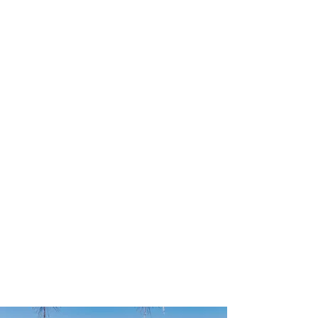
profissional para lhe ajudar a
encontrar a maneira mais rápida,
prática, segura e econômica de
garantir a cobertura da sua viagem!
Comodidade e segurança.
Não perca horas da sua vida
pesquisando por seguro viagem e
evite problemas que podem atrapalhar
o recebimento de sua cobertura em
caso de imprevistos !