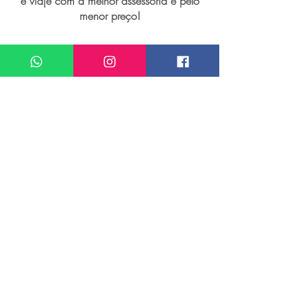
e viaje com a melhor assessoria e pelo
menor preço!
I want assistance regarding
Seguro viagem para Angra dos Reis
Meu nome*
Sobrenome*
Meu melhor email*
Meu WhatsApp (com DDD)*
Caso deseje, deixe aqui outras