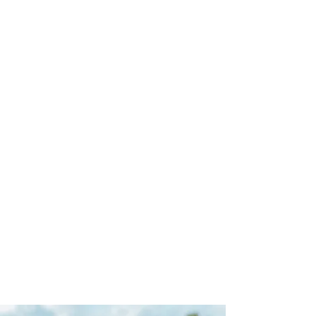
profissional para lhe ajudar a
encontrar a maneira mais rápida,
prática, segura e econômica de
garantir a cobertura da sua viagem!
Comodidade e segurança.
Não perca horas da sua vida
pesquisando por seguro viagem e
evite problemas que podem atrapalhar
o recebimento de sua cobertura em
caso de imprevistos !