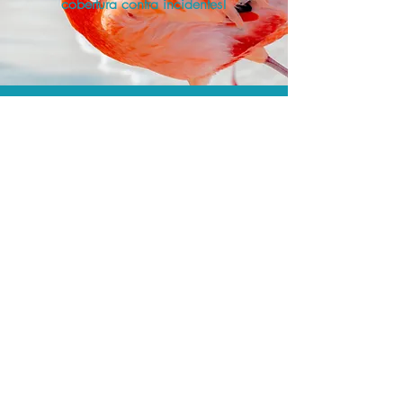
cobertura contra incidentes!
A menor tarifa.
Acordos comerciais e acesso a
sistemas de reserva exclusivos nos
permitem encontrar o melhor preço e
cobertura para sua viagem!
Assessoria profissional.
Conte com um agente de viagens