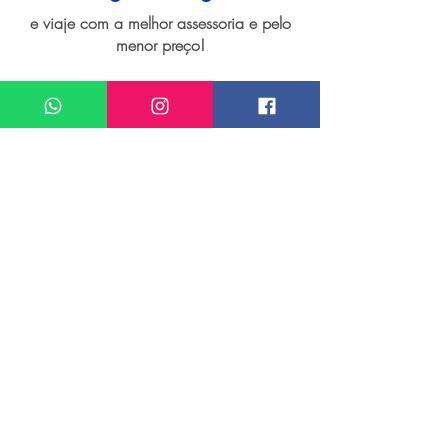
e viaje com a melhor assessoria e pelo
menor preço!
I want assistance regarding
Seguro viagem para Aruba
Meu nome*
Sobrenome*
Meu melhor email*
Meu WhatsApp (com DDD)*