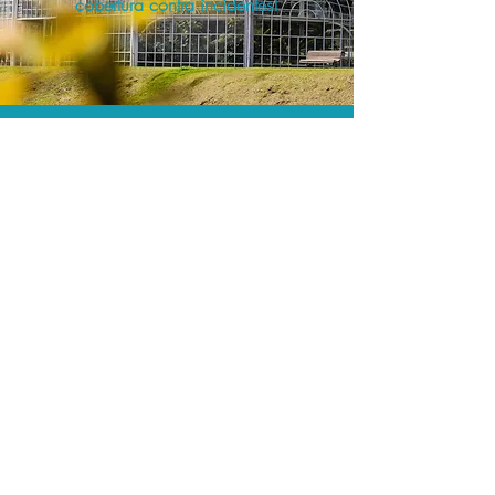
cobertura contra incidentes!
A menor tarifa.
Acordos comerciais e acesso a
sistemas de reserva exclusivos nos
permitem encontrar o melhor preço e
cobertura para sua viagem!
Assessoria profissional.
Conte com um agente de viagens