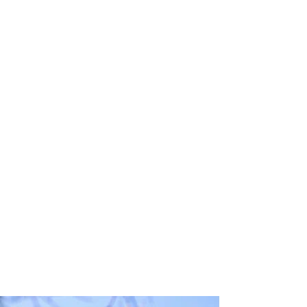
profissional para lhe ajudar a
encontrar a maneira mais rápida,
prática, segura e econômica de
garantir a cobertura da sua viagem!
Comodidade e segurança.
Não perca horas da sua vida
pesquisando por seguro viagem e
evite problemas que podem atrapalhar
o recebimento de sua cobertura em
caso de imprevistos !