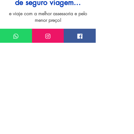
de seguro viagem...
e viaje com a melhor assessoria e pelo
menor preço!
I want assistance regarding
Seguro viagem para Curitiba
Meu nome*
Sobrenome*
Meu melhor email*
Meu WhatsApp (com DDD)*