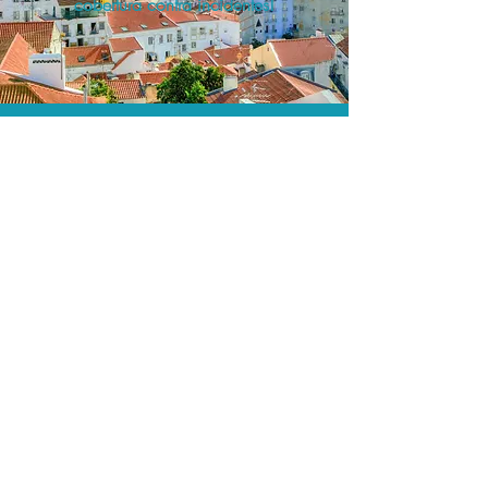
cobertura contra incidentes!
A menor tarifa.
Acordos comerciais e acesso a
sistemas de reserva exclusivos nos
permitem encontrar o melhor preço e
cobertura para sua viagem!
Assessoria profissional.
Conte com um agente de viagens