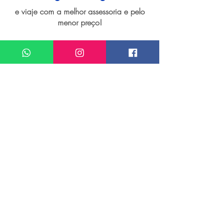
e viaje com a melhor assessoria e pelo
menor preço!
I want assistance regarding
Seguro viagem para Lisboa
Meu nome*
Sobrenome*
Meu melhor email*
Meu WhatsApp (com DDD)*