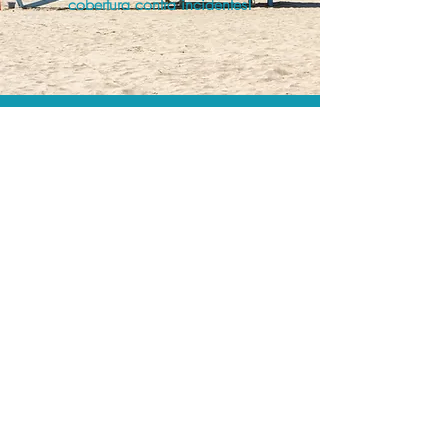
cobertura contra incidentes!
A menor tarifa.
Acordos comerciais e acesso a
sistemas de reserva exclusivos nos
permitem encontrar o melhor preço e
cobertura para sua viagem!
Assessoria profissional.
Conte com um agente de viagens