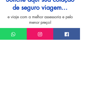
de seguro viagem...
e viaje com a melhor assessoria e pelo
menor preço!
I want assistance regarding
Seguro viagem para Los Angeles
Meu nome*
Sobrenome*
Meu melhor email*
Meu WhatsApp (com DDD)*