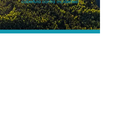
cobertura contra incidentes!
A menor tarifa.
Acordos comerciais e acesso a
sistemas de reserva exclusivos nos
permitem encontrar o melhor preço e
cobertura para sua viagem!
Assessoria profissional.
Conte com um agente de viagens