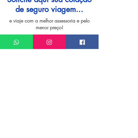
de seguro viagem...
e viaje com a melhor assessoria e pelo
menor preço!
I want assistance regarding
Seguro viagem para Manaus
Meu nome*
Sobrenome*
Meu melhor email*
Meu WhatsApp (com DDD)*