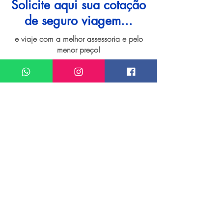
Solicite aqui sua cotação
de seguro viagem...
e viaje com a melhor assessoria e pelo
menor preço!
I want assistance regarding
Seguro viagem para Maragogi
Meu nome*
Sobrenome*
Meu melhor email*