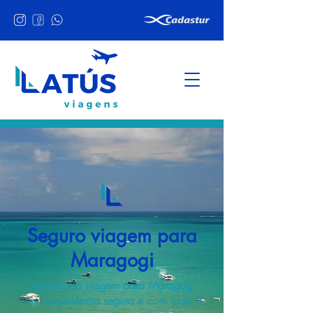
Seguro viagem para
Maragogi
Torne a sua viagem para Maragogi
uma experiência segura e com toda a