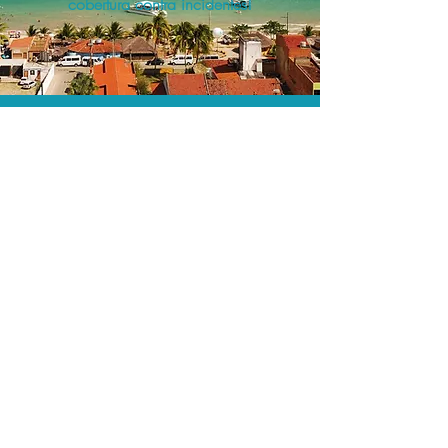
cobertura contra incidentes!
A menor tarifa.
Acordos comerciais e acesso a
sistemas de reserva exclusivos nos
permitem encontrar o melhor preço e
cobertura para sua viagem!
Assessoria profissional.
Conte com um agente de viagens