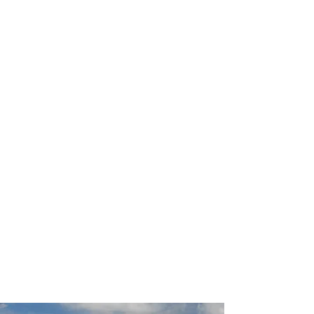
profissional para lhe ajudar a
encontrar a maneira mais rápida,
prática, segura e econômica de
garantir a cobertura da sua viagem!
Comodidade e segurança.
Não perca horas da sua vida
pesquisando por seguro viagem e
evite problemas que podem atrapalhar
o recebimento de sua cobertura em
caso de imprevistos !