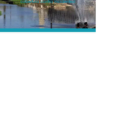
cobertura contra incidentes!
A menor tarifa.
Acordos comerciais e acesso a
sistemas de reserva exclusivos nos
permitem encontrar o melhor preço e
cobertura para sua viagem!
Assessoria profissional.
Conte com um agente de viagens