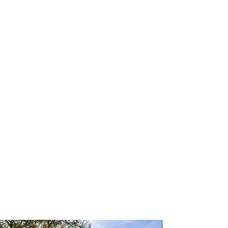
profissional para lhe ajudar a
encontrar a maneira mais rápida,
prática, segura e econômica de
garantir a cobertura da sua viagem!
Comodidade e segurança.
Não perca horas da sua vida
pesquisando por seguro viagem e
evite problemas que podem atrapalhar
o recebimento de sua cobertura em
caso de imprevistos !