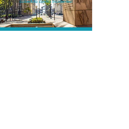
cobertura contra incidentes!
A menor tarifa.
Acordos comerciais e acesso a
sistemas de reserva exclusivos nos
permitem encontrar o melhor preço e
cobertura para sua viagem!
Assessoria profissional.
Conte com um agente de viagens