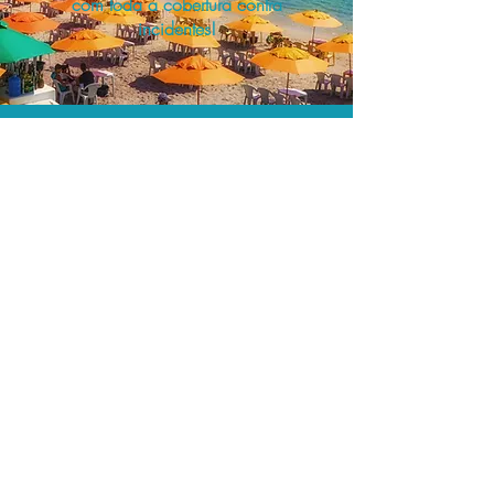
com toda a cobertura contra
incidentes!
A menor tarifa.
Acordos comerciais e acesso a
sistemas de reserva exclusivos nos
permitem encontrar o melhor preço e
cobertura para sua viagem!
Assessoria profissional.
Conte com um agente de viagens