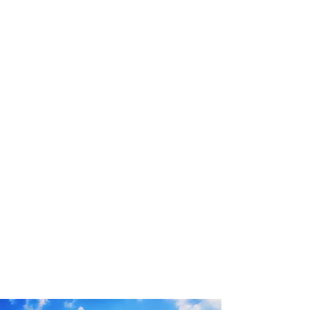
profissional para lhe ajudar a
encontrar a maneira mais rápida,
prática, segura e econômica de
garantir a cobertura da sua viagem!
Comodidade e segurança.
Não perca horas da sua vida
pesquisando por seguro viagem e
evite problemas que podem atrapalhar
o recebimento de sua cobertura em
caso de imprevistos !