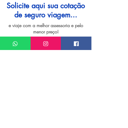
Solicite aqui sua cotação
de seguro viagem...
e viaje com a melhor assessoria e pelo
menor preço!
I want assistance regarding
Seguro viagem para Punta del Este
Meu nome*
Sobrenome*
Meu melhor email*