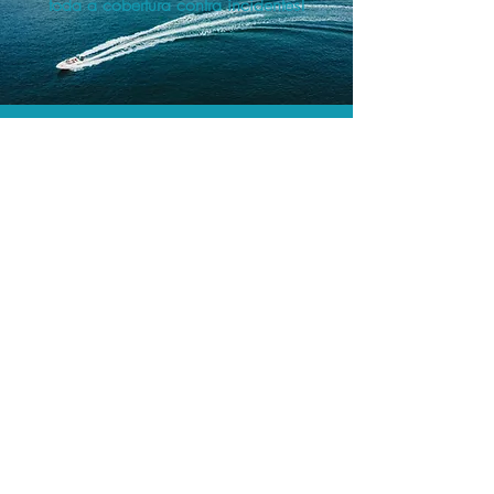
toda a cobertura contra incidentes!
A menor tarifa.
Acordos comerciais e acesso a
sistemas de reserva exclusivos nos
permitem encontrar o melhor preço e
cobertura para sua viagem!
Assessoria profissional.
Conte com um agente de viagens