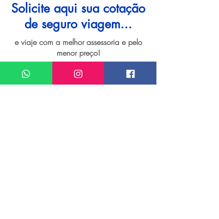
Solicite aqui sua cotação
de seguro viagem...
e viaje com a melhor assessoria e pelo
menor preço!
I want assistance regarding
Seguro viagem para San Pedro de Atacama
Meu nome*
Sobrenome*
Meu melhor email*