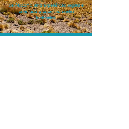
de Atacama uma experiência segura e
com toda a cobertura contra
incidentes!
A menor tarifa.
Acordos comerciais e acesso a
sistemas de reserva exclusivos nos
permitem encontrar o melhor preço e
cobertura para sua viagem!
Assessoria profissional.