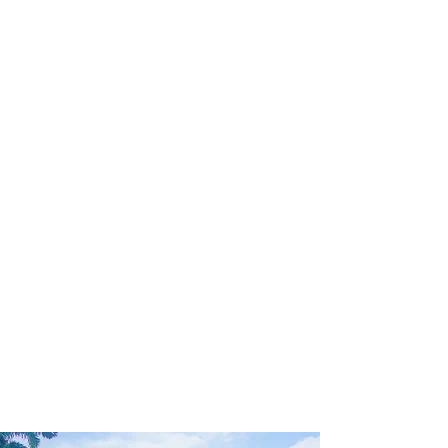
profissional para lhe ajudar a
encontrar a maneira mais rápida,
prática, segura e econômica de
garantir a cobertura da sua viagem!
Comodidade e segurança.
Não perca horas da sua vida
pesquisando por seguro viagem e
evite problemas que podem atrapalhar
o recebimento de sua cobertura em
caso de imprevistos !