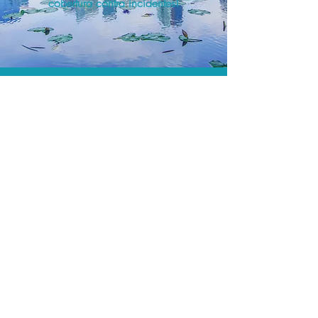
cobertura contra incidentes!
A menor tarifa.
Acordos comerciais e acesso a
sistemas de reserva exclusivos nos
permitem encontrar o melhor preço e
cobertura para sua viagem!
Assessoria profissional.
Conte com um agente de viagens