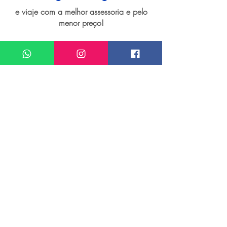
e viaje com a melhor assessoria e pelo
menor preço!
I want assistance regarding
Seguro viagem para Singapura
Meu nome*
Sobrenome*
Meu melhor email*
Meu WhatsApp (com DDD)*