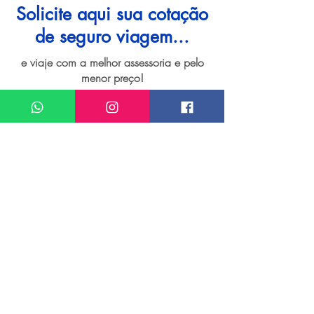
Solicite aqui sua cotação
de seguro viagem...
e viaje com a melhor assessoria e pelo
menor preço!
I want assistance regarding
Seguro viagem para Split
Meu nome*
Sobrenome*
Meu melhor email*