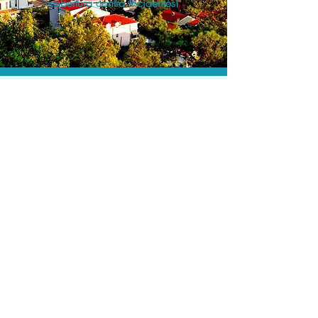
cobertura contra incidentes!
A menor tarifa.
Acordos comerciais e acesso a
sistemas de reserva exclusivos nos
permitem encontrar o melhor preço e
cobertura para sua viagem!
Assessoria profissional.
Conte com um agente de viagens